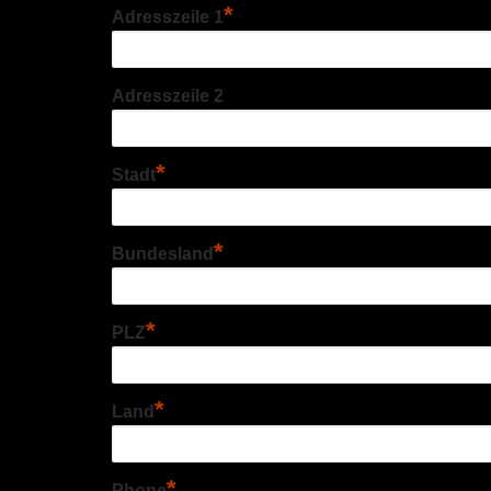
*
Adresszeile 1
Adresszeile 2
*
Stadt
*
Bundesland
*
PLZ
*
Land
*
Phone