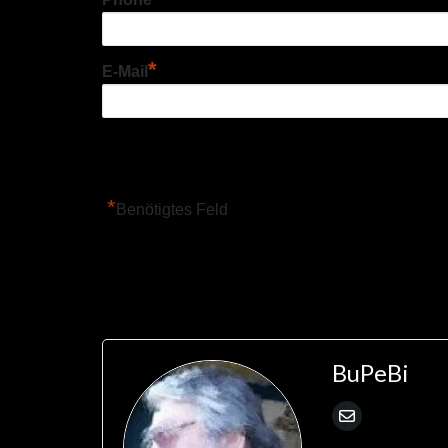
*
E-Mail
*
Benötigtes Feld
BuPeBi