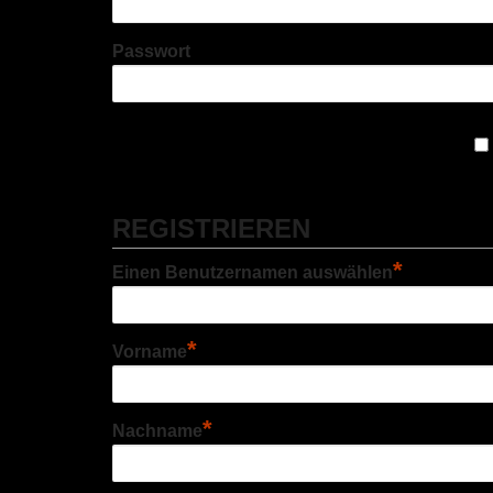
Passwort
REGISTRIEREN
*
Einen Benutzernamen auswählen
*
Vorname
*
Nachname