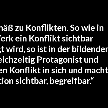
0 x 30cm Mischtechnik Manuell-Digital
äß zu Konflikten. So wie in
erk ein Konflikt sichtbar
wird, so ist in der bildende
eichzeitig Protagonist und
en Konflikt in sich und mach
on sichtbar, begreifbar.“
nuell-digitale Mischtechnik – Leinwand – 150x100cm