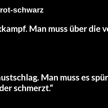
xkampf. Man muss über die v
tigen Nase) – Mischtechnik manuell-digital – 180 x 60 cm
Faustschlag. Man muss es spü
oder schmerzt.“