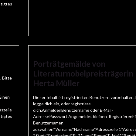
tigtes
Porträtgemälde von
Literaturnobelpreisträgerin
. Bitte
Herta Müller
Einen
Dieser Inhalt ist registrierten Benutzern vorbehalten. 
logge dich ein, oder registriere
szeile
dich.AnmeldenBenutzername oder E-Mail-
tigtes
AdressePasswort Angemeldet bleiben RegistrierenE
Benutzernamen
auswählen*Vorname*Nachname*Adresszeile 1*Adress
2Stadt*Bundesland*PLZ*Land*Phone*E-Mail**Benöt