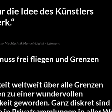
r die Idee des Künstlers
rk.“
cm- Mischtechnik Manuell-Digital – Leinwand
muss frei fliegen und Grenzen
keit weltweit über alle Grenzen
en zu einer wundervollen
it geworden. Ganz diskret sind
 in Privatsammlungen in aller W