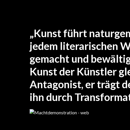
Akt 5 – 9
„Kunst führt naturgem
jedem literarischen W
gemacht und bewältigt 
Kunst der Künstler gl
Antagonist, er trägt d
ihn durch Transformati
Machtdemonstration – ma