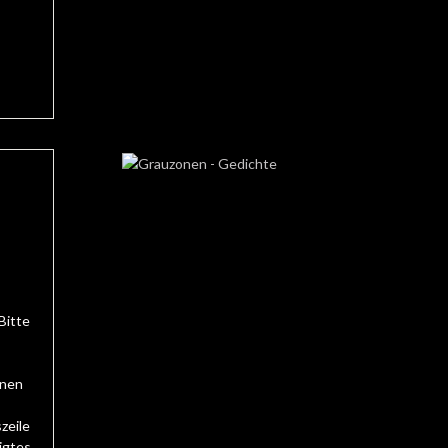
Bitte
inen
zeile
igtes