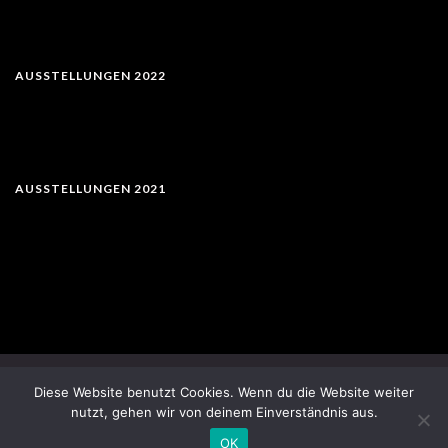
AUSSTELLUNGEN 2022
AUSSTELLUNGEN 2021
Impressum
Datenschutzerklärung
Diese Website benutzt Cookies. Wenn du die Website weiter
nutzt, gehen wir von deinem Einverständnis aus.
© 2026 BPB Kunst.
OK