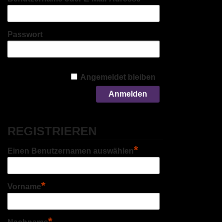
Passwort
Angemeldet bleiben
REGISTRIEREN
*
Einen Benutzernamen auswählen
*
Vorname
*