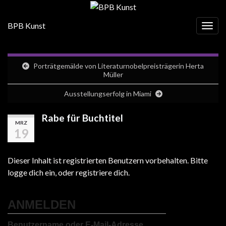
BPB Kunst
Navig
Porträtgemälde von Literaturnobelpreisträgerin Herta
Müller
Ausstellungserfolg in Miami
Rabe für Buchtitel
MRZ
19
Dieser Inhalt ist registrierten Benutzern vorbehalten. Bitte
logge dich ein, oder registriere dich.
ANMELDEN
Benutzername oder E-Mail-Adresse